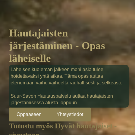
Hautajaisten
järjestäminen - Opas
läheiselle
Läheisen kuoleman jälkeen moni asia tulee
hoidettavaksi yhtä aikaa. Tämä opas auttaa
etenemään vaihe vaiheelta rauhallisesti ja selkeästi.
Suur-Savon Hautauspalvelu auttaa hautajaisten
järjestämisessä alusta loppuun.
Oppaaseen
Yhteystiedot
Tutustu myös Hyvät hautajaiset -
sivustoon