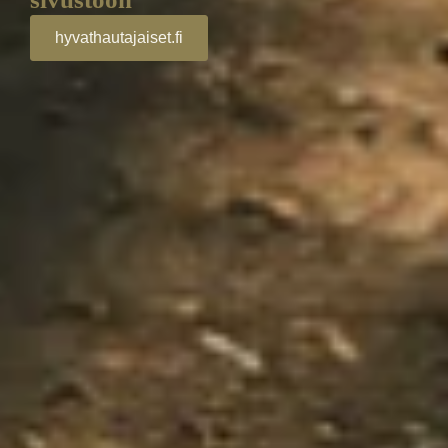
hyvathautajaiset.fi